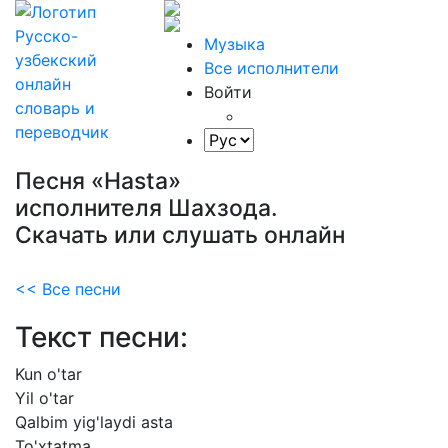
Музыка
Все исполнители
Войти
Песня «Hasta»
исполнителя Шахзода.
Скачать или слушать онлайн
<< Все песни
Текст песни:
Kun
o'tar
Yil
o'tar
Qalbim
yig'laydi
asta
To'xtatma