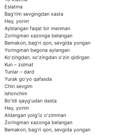
Eslatma
Bag'rim
sevgingdan
xasta
Hey,
yorim
Ayblangan
faqat
bir
menman
Zoringman
xazonga
belangan
Bemakon,
bag'ri
qon,
sevgida
yongan
Yoringman
begona
aylangan
Ko'zingdan,
so'zingdan
o'zin
qidirgan
Kun
–
zulmat
Tunlar
–
dard
Yurak
go'yo
qafasda
Chin
sevgim
Ishonchim
Bo'ldi
qayg'udan
dasta
Hey,
yorim
Aldangan
yolg'iz
o'zimman
Zoringman
xazonga
belangan
Bemakon,
bag'ri
qon,
sevgida
yongan