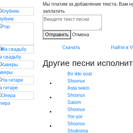
Мы платим за добавление текста. Вам н
заплатить
лубняк
Отправить
Отмена
Скачать
Найти в 
op
а свадьбу
Другие песни исполнит
аверы
Bir ikki soat
Shoxrux
а гитаре
Asta sekin
Shoxrux
Salom
пера
Shoxrux
Yor-yor
Shoxrux
Shukrona