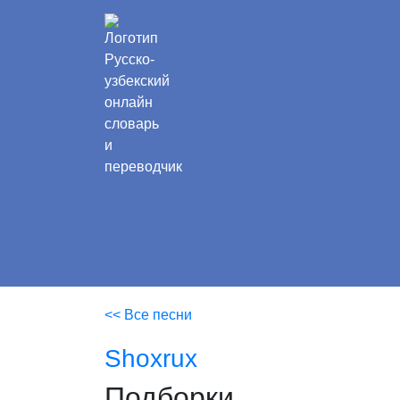
<< Все песни
Shoxrux
Подборки