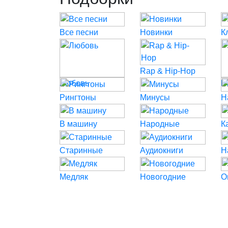
Все песни
Новинки
К
Rap & Hip-Hop
Любовь
P
Рингтоны
Минусы
Н
В машину
Народные
К
Старинные
Аудиокниги
Н
Медляк
Новогодние
О