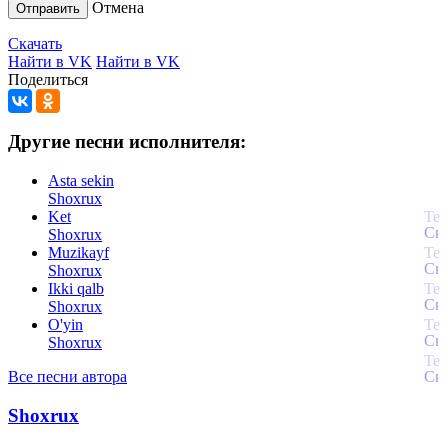
Отмена
Отправить
Скачать
Найти в VK
Найти в VK
Поделиться
Другие песни исполнителя:
Asta sekin
Shoxrux
Ket
Shoxrux
Muzikayf
Shoxrux
Ikki qalb
Shoxrux
O'yin
Shoxrux
Все песни автора
Shoxrux