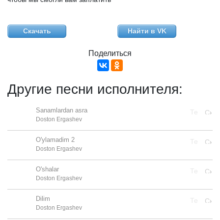
Скачать
Найти в VK
Поделиться
Другие песни исполнителя:
Sanamlardan asra
Doston Ergashev
O'ylamadim 2
Doston Ergashev
O'shalar
Doston Ergashev
Dilim
Doston Ergashev