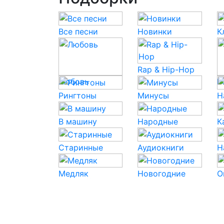
Все песни
Новинки
К
Rap & Hip-Hop
Любовь
P
Рингтоны
Минусы
Н
В машину
Народные
К
Старинные
Аудиокниги
Н
Медляк
Новогодние
О