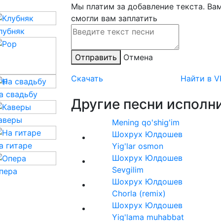
Мы платим за добавление текста. Ва
смогли вам заплатить
лубняк
Отправить
Отмена
Скачать
Найти в V
op
а свадьбу
Другие песни исполни
аверы
Mening qo'shig'im
Шохрух Юлдошев
а гитаре
Yig'lar osmon
Шохрух Юлдошев
Sevgilim
пера
Шохрух Юлдошев
Chorla (remix)
Шохрух Юлдошев
Yig'lama muhabbat