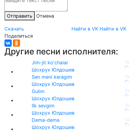
Отправить
Отмена
Скачать
Найти в VK
Найти в VK
Поделиться
Другие песни исполнителя:
Jim-jit ko'chalar
Шохрух Юлдошев
Sen meni keragim
Шохрух Юлдошев
Gulim
Шохрух Юлдошев
Ilk sevgim
Шохрух Юлдошев
Dema-dema
Шохрух Юлдошев