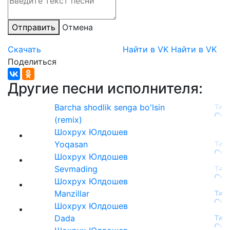
Отправить
Отмена
Скачать
Найти в VK
Найти в VK
Поделиться
Другие песни исполнителя:
Barcha shodlik senga bo'lsin
(remix)
Шохрух Юлдошев
Yoqasan
Шохрух Юлдошев
Sevmading
Шохрух Юлдошев
Manzillar
Шохрух Юлдошев
Dada