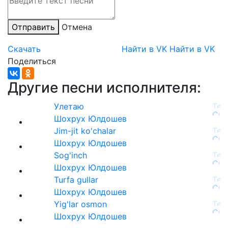
Отправить
Отмена
Скачать
Найти в VK
Найти в VK
Поделиться
Другие песни исполнителя:
Улетаю
Шохрух Юлдошев
Jim-jit ko'chalar
Шохрух Юлдошев
Sog'inch
Шохрух Юлдошев
Turfa gullar
Шохрух Юлдошев
Yig'lar osmon
Шохрух Юлдошев