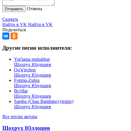
Отмена
Отправить
Скачать
Найти в VK
Найти в VK
Поделиться
Другие песни исполнителя:
Yig'lama muhabbat
Шохрух Юлдошев
Qo'g'irchoq
Шохрух Юлдошев
Fotima-Zuhra
Шохрух Юлдошев
Bo'rilar
Шохрух Юлдошев
Samba (Chau Bambino) (remix)
Шохрух Юлдошев
Все песни автора
Шохрух Юлдошев