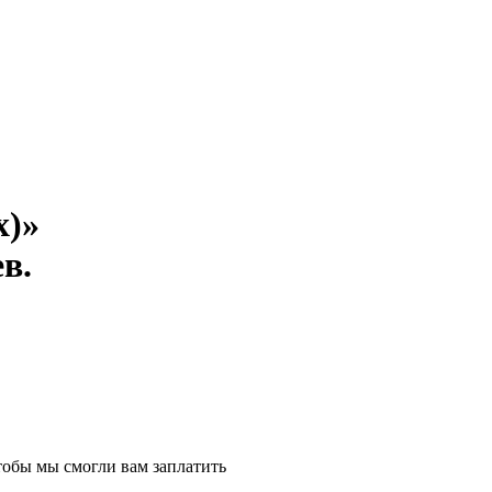
x)»
в.
тобы мы смогли вам заплатить