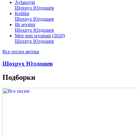
Aylanoyin
Шохрух Юлдошев
Keldim
Шохрух Юлдошев
Ilk sevgim
Шохрух Юлдошев
Men seni sevaman (2020)
Шохрух Юлдошев
Все песни автора
Шохрух Юлдошев
Подборки