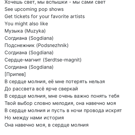
Хочешь
свет,
мы
вспышки
-
мы
сами
свет
See
upcoming
pop
shows
Get
tickets
for
your
favorite
artists
You
might
also
like
Музыка
(Muzyka)
Согдиана
(Sogdiana)
Подснежник
(Podsnezhnik)
Согдиана
(Sogdiana)
Сердце-магнит
(Serdtse-magnit)
Согдиана
(Sogdiana)
[Припев]
В
сердце
молния,
её
мне
потерять
нельзя
До
рассвета
всё
ярче
сверкай
В
сердце
молния,
мне
очень
важно
понять
тебя
Твой
выбор
словно
мелодия,
она
навечно
моя
В
сердце
молния
и
пусть
в
ночи
провода
искрят
Но
между
нами
история
Она
навечно
моя,
в
сердце
молния