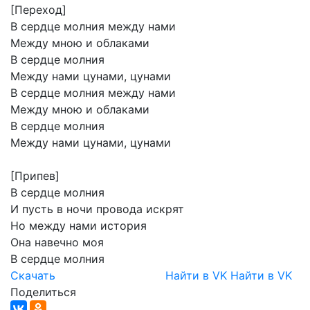
[Переход]
В
сердце
молния
между
нами
Между
мною
и
облаками
В
сердце
молния
Между
нами
цунами,
цунами
В
сердце
молния
между
нами
Между
мною
и
облаками
В
сердце
молния
Между
нами
цунами,
цунами
[Припев]
В
сердце
молния
И
пусть
в
ночи
провода
искрят
Но
между
нами
история
Она
навечно
моя
В
сердце
молния
Скачать
Найти в VK
Найти в VK
Поделиться