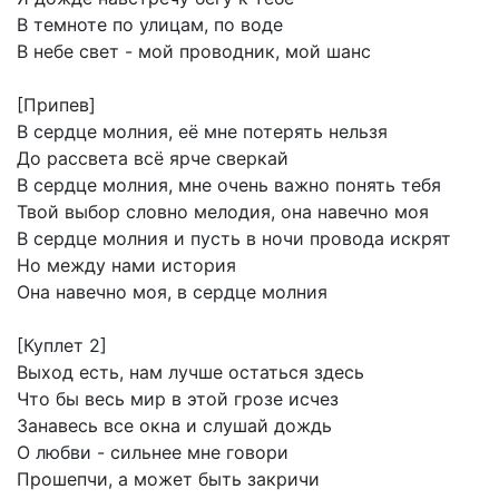
В
темноте
по
улицам,
по
воде
В
небе
свет
-
мой
проводник,
мой
шанс
[Припев]
В
сердце
молния,
её
мне
потерять
нельзя
До
рассвета
всё
ярче
сверкай
В
сердце
молния,
мне
очень
важно
понять
тебя
Твой
выбор
словно
мелодия,
она
навечно
моя
В
сердце
молния
и
пусть
в
ночи
провода
искрят
Но
между
нами
история
Она
навечно
моя,
в
сердце
молния
[Куплет
2]
Выход
есть,
нам
лучше
остаться
здесь
Что
бы
весь
мир
в
этой
грозе
исчез
Занавесь
все
окна
и
слушай
дождь
О
любви
-
сильнее
мне
говори
Прошепчи,
а
может
быть
закричи