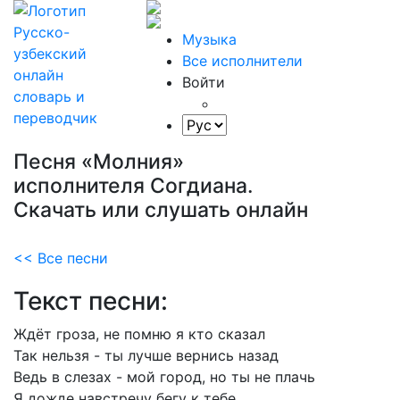
Музыка
Все исполнители
Войти
Песня «Молния»
исполнителя Согдиана.
Скачать или слушать онлайн
<< Все песни
Текст песни:
Ждёт
гроза,
не
помню
я
кто
сказал
Так
нельзя
-
ты
лучше
вернись
назад
Ведь
в
слезах
-
мой
город,
но
ты
не
плачь
Я
дожде
навстречу
бегу
к
тебе