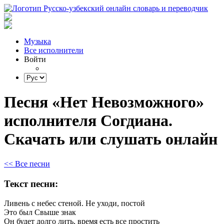
Музыка
Все исполнители
Войти
Песня «Нет Невозможного»
исполнителя Согдиана.
Скачать или слушать онлайн
<< Все песни
Текст песни:
Ливень
с
небес
стеной.
Не
уходи,
постой
Это
был
Cвыше
знак
Он
будет
долго
лить,
время
есть все простить