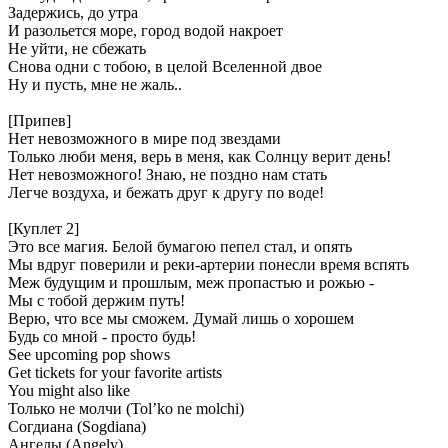
Задержись,
до
утра
И разольется
море,
город
водой
накроет
Не
уйти, не
сбежать
Снова
одни
с
тобою,
в
целой
Вселенной
двое
Ну
и
пусть,
мне
не
жаль..
[Припев]
Нет
невозможного
в
мире
под
звездами
Только
люби
меня,
верь
в
меня,
как
Солнцу
верит
день!
Нет
невозможного!
Знаю,
не
поздно
нам
стать
Легче
воздуха,
и
бежать
друг
к
другу
по
воде!
[Куплет
2]
Это
все
магия.
Белой
бумагою
пепел
стал,
и
опять
Мы
вдруг
поверили
и
реки-артерии
понесли
время
вспять
Меж
будущим
и
прошлым,
меж
пропастью
и
рожью
-
Мы
с
тобой
держим
путь!
Верю,
что
все
мы
сможем.
Думай
лишь
о
хорошем
Будь
со
мной
-
просто
будь!
See
upcoming
pop
shows
Get
tickets
for
your
favorite
artists
You
might
also
like
Только
не
молчи
(Tol’ko
ne
molchi)
Согдиана
(Sogdiana)
Ангелы
(Angely)