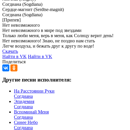
Согдиана
(Sogdiana)
Сердце-магнит
(Serdtse-magnit)
Согдиана
(Sogdiana)
[Припев]
Нет
невозможного
Нет
невозможного
в
мире
под
звездами
Только
люби
меня,
верь
в
меня,
как
Солнцу
верит
день!
Нет
невозможного!
Знаю,
не
поздно
нам
стать
Легче
воздуха,
и
бежать
друг
к
другу
по
воде!
Скачать
Найти в VK
Найти в VK
Поделиться
Другие песни исполнителя:
На Расстоянии Руки
Согдиана
Эпидемия
Согдиана
Вспоминай Меня
Согдиана
Синее Небо
Согдиана