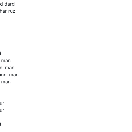
ad
dard
har
ruz
d
man
ni
man
honi
man
man
ur
ur
t
t