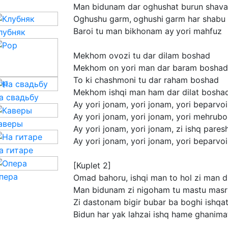
Man
bidunam
dar
oghushat
burun
shav
Oghushu
garm, oghushi garm
har
shabu 
Baroi
tu
man
bikhonam
ay yori
mahfuz
лубняк
Mekhom
ovozi
tu
dar
dilam
boshad
Mekhom
on
yori
man
dar
baram
boshad
To
ki
chashmoni
tu
dar
raham
boshad
op
Mekhom
ishqi
man
ham
dar
dilat
bosha
а свадьбу
Ay
yori
jonam,
yori
jonam,
yori
beparvoi
Ay
yori
jonam,
yori
jonam,
yori
mehrubo
аверы
Ay
yori
jonam,
yori
jonam,
zi
ishq
pares
Ay
yori
jonam,
yori
jonam,
yori
beparvoi
а гитаре
[Kuplet
2]
пера
Omad
bahoru,
ishqi
man
to
hol
zi
man
d
Man
bidunam
zi
nigoham
tu
mastu
masr
Zi
dastonam
bigir
bubar
ba
boghi
ishqa
Bidun
har
yak
lahzai
ishq
hame
ghanima