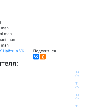
d
man
ni
man
honi
man
man
K
Найти в VK
Поделиться
теля: