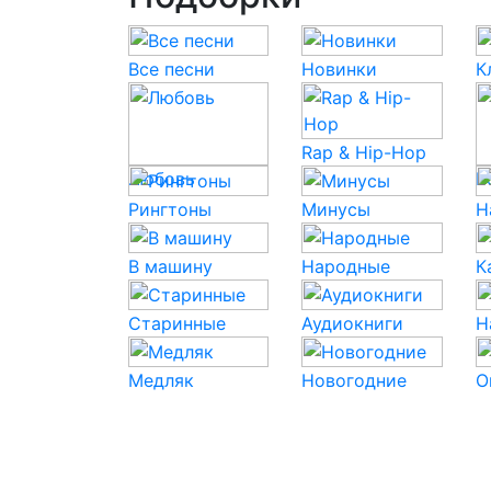
Все песни
Новинки
К
Rap & Hip-Hop
Любовь
P
Рингтоны
Минусы
Н
В машину
Народные
К
Старинные
Аудиокниги
Н
Медляк
Новогодние
О