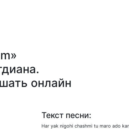
am»
гдиана.
ушать онлайн
Текст песни:
Har
yak
nigohi
chashmi
tu
maro
ado
ka