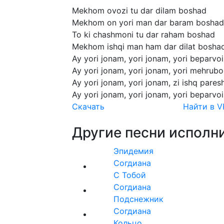
Mekhom
ovozi
tu
dar
dilam
boshad
Mekhom
on
yori
man
dar
baram
boshad
To
ki
chashmoni
tu
dar
raham
boshad
Mekhom
ishqi
man
ham
dar
dilat
bosha
Ay
yori
jonam,
yori
jonam,
yori
beparvoi
Ay
yori
jonam,
yori
jonam,
yori
mehrubo
Ay
yori
jonam,
yori
jonam,
zi
ishq
pares
Ay
yori
jonam,
yori
jonam,
yori
beparvoi
Скачать
Найти в V
Другие песни исполни
Эпидемия
Согдиана
С Тобой
Согдиана
Подснежник
Согдиана
Кольцо