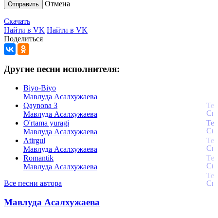
Отмена
Отправить
Скачать
Найти в VK
Найти в VK
Поделиться
Другие песни исполнителя:
Biyo-Biyo
Мавлуда Асалхужаева
Qaynona 3
Мавлуда Асалхужаева
O'rtama yuragi
Мавлуда Асалхужаева
Atirgul
Мавлуда Асалхужаева
Romantik
Мавлуда Асалхужаева
Все песни автора
Мавлуда Асалхужаева