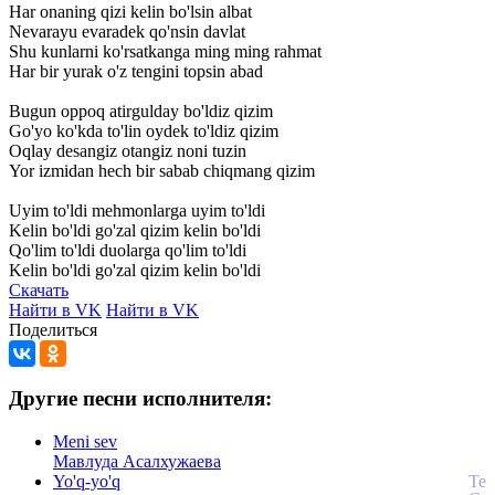
Har
onaning
qizi
kelin
bo'lsin
albat
Nevarayu
evaradek
qo'nsin
davlat
Shu
kunlarni
ko'rsatkanga
ming
ming
rahmat
Har
bir
yurak
o'z
tengini
topsin
abad
Bugun
oppoq
atirgulday
bo'ldiz
qizim
Go'yo
ko'kda
to'lin
oydek
to'ldiz
qizim
Oqlay
desangiz
otangiz
noni
tuzin
Yor
izmidan
hech
bir
sabab
chiqmang
qizim
Uyim
to'ldi
mehmonlarga
uyim
to'ldi
Kelin
bo'ldi
go'zal
qizim
kelin
bo'ldi
Qo'lim
to'ldi
duolarga
qo'lim
to'ldi
Kelin
bo'ldi
go'zal
qizim
kelin
bo'ldi
Скачать
Найти в VK
Найти в VK
Поделиться
Другие песни исполнителя:
Meni sev
Мавлуда Асалхужаева
Yo'q-yo'q