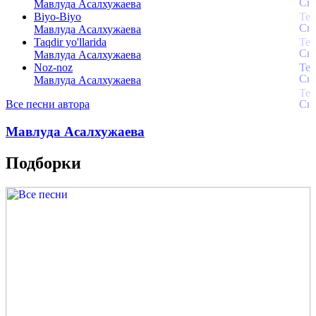
Мавлуда Асалхужаева
Biyo-Biyo
Мавлуда Асалхужаева
Taqdir yo'llarida
Мавлуда Асалхужаева
Noz-noz
Мавлуда Асалхужаева
Все песни автора
Мавлуда Асалхужаева
Подборки