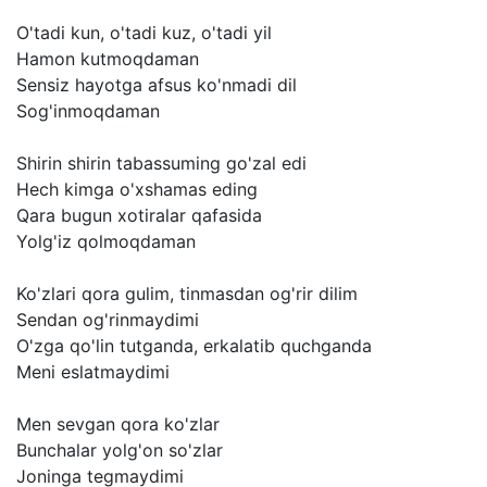
O'tadi
kun,
o'tadi
kuz,
o'tadi
yil
Hamon
kutmoqdaman
Sensiz
hayotga
afsus
ko'nmadi
dil
Sog'inmoqdaman
Shirin
shirin
tabassuming
go'zal
edi
Hech
kimga
o'xshamas
eding
Qara
bugun
xotiralar
qafasida
Yolg'iz
qolmoqdaman
Ko'zlari
qora
gulim,
tinmasdan
og'rir
dilim
Sendan
og'rinmaydimi
O'zga
qo'lin
tutganda,
erkalatib
quchganda
Meni
eslatmaydimi
Men
sevgan
qora
ko'zlar
Bunchalar
yolg'on
so'zlar
Joninga
tegmaydimi