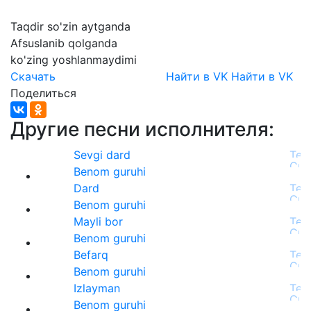
Taqdir
so'zin
aytganda
Afsuslanib
qolganda
ko'zing
yoshlanmaydimi
Скачать
Найти в VK
Найти в VK
Поделиться
Другие песни исполнителя:
Sevgi dard
Benom guruhi
Dard
Benom guruhi
Mayli bor
Benom guruhi
Befarq
Benom guruhi
Izlayman
Benom guruhi