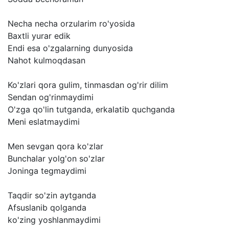
Necha
necha
orzularim
ro'yosida
Baxtli
yurar
edik
Endi
esa
o'zgalarning
dunyosida
Nahot
kulmoqdasan
Ko'zlari
qora
gulim,
tinmasdan
og'rir
dilim
Sendan
og'rinmaydimi
O'zga
qo'lin
tutganda,
erkalatib
quchganda
Meni
eslatmaydimi
Men
sevgan
qora
ko'zlar
Bunchalar
yolg'on
so'zlar
Joninga
tegmaydimi
Taqdir
so'zin
aytganda
Afsuslanib
qolganda
ko'zing
yoshlanmaydimi