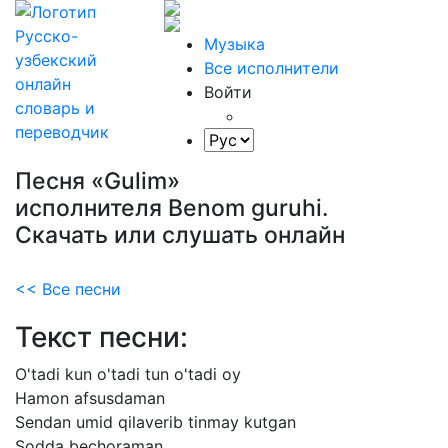
Музыка
Все исполнители
Войти
Песня «Gulim»
исполнителя Benom guruhi.
Скачать или слушать онлайн
<< Все песни
Текст песни:
O'tadi
kun
o'tadi
tun
o'tadi
oy
Hamon
afsusdaman
Sendan
umid
qilaverib
tinmay
kutgan
Sodda
bechoraman