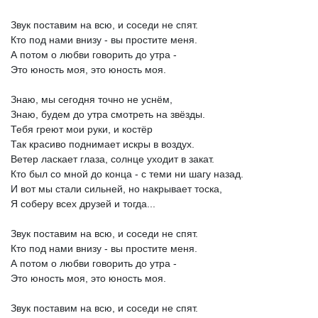
Звук
поставим
на
всю,
и
соседи
не
спят.
Кто
под
нами
внизу
-
вы
простите
меня.
А
потом
о
любви
говорить
до
утра
-
Это
юность
моя,
это
юность
моя.
Знаю,
мы
сегодня
точно
не
уснём,
Знаю,
будем
до
утра
смотреть
на
звёзды.
Тебя
греют
мои
руки,
и
костёр
Так
красиво
поднимает
искры
в
воздух.
Ветер
ласкает
глаза,
солнце
уходит
в
закат.
Кто
был
со
мной
до
конца
-
с
теми
ни
шагу
назад.
И
вот
мы
стали
сильней,
но
накрывает
тоска,
Я
соберу
всех
друзей
и
тогда...
Звук
поставим
на
всю,
и
соседи
не
спят.
Кто
под
нами
внизу
-
вы
простите
меня.
А
потом
о
любви
говорить
до
утра
-
Это
юность
моя,
это
юность
моя.
Звук
поставим
на
всю,
и
соседи
не
спят.