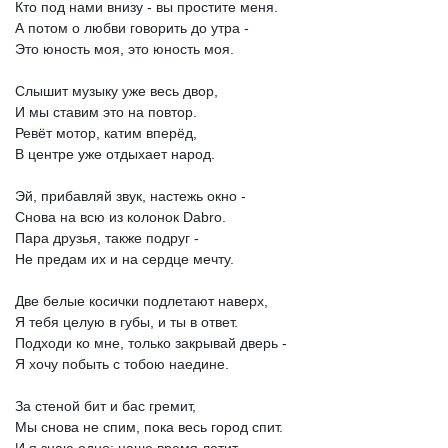
Кто
под
нами
внизу
-
вы
простите
меня.
А
потом
о
любви
говорить
до
утра
-
Это
юность
моя,
это
юность
моя.
Слышит
музыку
уже
весь
двор,
И
мы
ставим
это
на
повтор.
Ревёт
мотор,
катим
вперёд,
В
центре
уже
отдыхает
народ.
Эй,
прибавляй
звук,
настежь
окно
-
Снова
на
всю
из
колонок
Dabro.
Пара
друзья,
также
подруг
-
Не
предам
их
и
на
сердце
мечту.
Две
белые
косички
подлетают
наверх,
Я
тебя
целую
в
губы,
и
ты
в
ответ.
Подходи
ко
мне,
только
закрывай
дверь
-
Я
хочу
побыть
с
тобою
наедине.
За
стеной
бит
и
бас
гремит,
Мы
снова
не
спим,
пока
весь
город
спит.