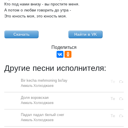
Кто
под
нами
внизу
-
вы
простите
меня.
А
потом
о
любви
говорить
до
утра
-
Это
юность
моя,
это
юность
моя.
Скачать
Найти в VK
Поделиться
Другие песни исполнителя:
Bir kecha mehmoning bo'lay
Акмаль Холходжаев
Доля воровская
Акмаль Холходжаев
Падал падал белый снег
Акмаль Холходжаев