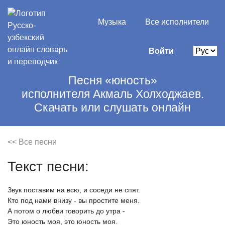
Музыка
Все исполнители
Войти
Песня «юность»
исполнителя Акмаль Холходжаев.
Скачать или слушать онлайн
<< Все песни
Текст песни:
Звук
поставим
на
всю,
и
соседи
не
спят.
Кто
под
нами
внизу
-
вы
простите
меня.
А
потом
о
любви
говорить
до
утра
-
Это
юность
моя,
это
юность
моя.