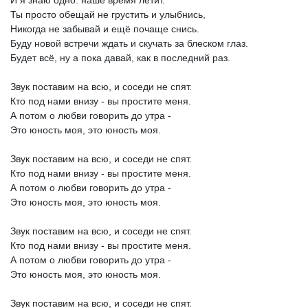
И
я
знаю
одно:
наше
время
летит.
Ты
просто
обещай
не
грустить
и
улыбнись,
Никогда
не
забывай
и
ещё
почаще
снись.
Буду
новой
встречи
ждать
и
скучать
за
блеском
глаз.
Будет
всё,
ну
а
пока
давай,
как
в
последний
раз.
Звук
поставим
на
всю,
и
соседи
не
спят.
Кто
под
нами
внизу
-
вы
простите
меня.
А
потом
о
любви
говорить
до
утра
-
Это
юность
моя,
это
юность
моя.
Звук
поставим
на
всю,
и
соседи
не
спят.
Кто
под
нами
внизу
-
вы
простите
меня.
А
потом
о
любви
говорить
до
утра
-
Это
юность
моя,
это
юность
моя.
Звук
поставим
на
всю,
и
соседи
не
спят.
Кто
под
нами
внизу
-
вы
простите
меня.
А
потом
о
любви
говорить
до
утра
-
Это
юность
моя,
это
юность
моя.
Звук
поставим
на
всю,
и
соседи
не
спят.