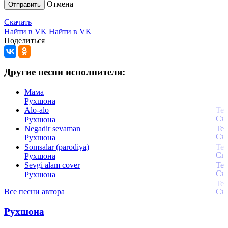
Отмена
Отправить
Скачать
Найти в VK
Найти в VK
Поделиться
Другие песни исполнителя:
Мама
Рухшона
Alo-alo
Рухшона
Negadir sevaman
Рухшона
Somsalar (parodiya)
Рухшона
Sevgi alam cover
Рухшона
Все песни автора
Рухшона