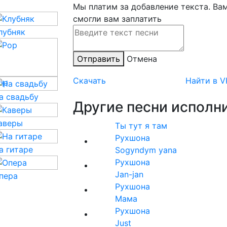
Мы платим за добавление текста. Ва
смогли вам заплатить
лубняк
Отправить
Отмена
Скачать
Найти в V
op
а свадьбу
Другие песни исполни
аверы
Ты тут я там
Рухшона
а гитаре
Sogyndym yana
Рухшона
Jan-jan
пера
Рухшона
Мама
Рухшона
Just