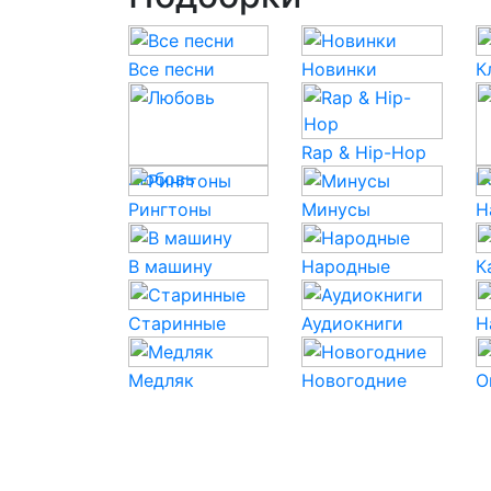
Все песни
Новинки
К
Rap & Hip-Hop
Любовь
P
Рингтоны
Минусы
Н
В машину
Народные
К
Старинные
Аудиокниги
Н
Медляк
Новогодние
О