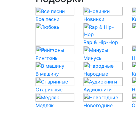
Все песни
Новинки
К
Rap & Hip-Hop
Любовь
P
Рингтоны
Минусы
Н
В машину
Народные
К
Старинные
Аудиокниги
Н
Медляк
Новогодние
О