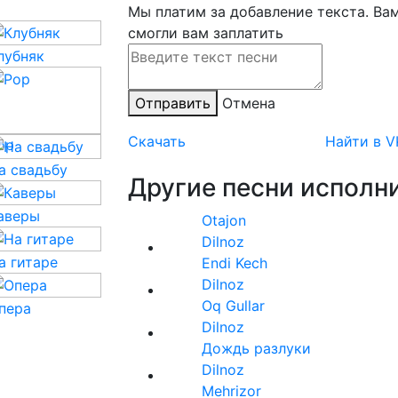
Мы платим за добавление текста. Ва
смогли вам заплатить
лубняк
Отправить
Отмена
Скачать
Найти в V
op
а свадьбу
Другие песни исполни
аверы
Otajon
Dilnoz
а гитаре
Endi Kech
Dilnoz
Oq Gullar
пера
Dilnoz
Дождь разлуки
Dilnoz
Mehrizor