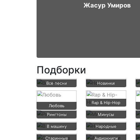
Жасур Умиров
Подборки
Все песни
Новинки
Rap & Hip-Hop
Любовь
Рингтоны
Минусы
В машину
Народные
Старинные
Аудиокниги