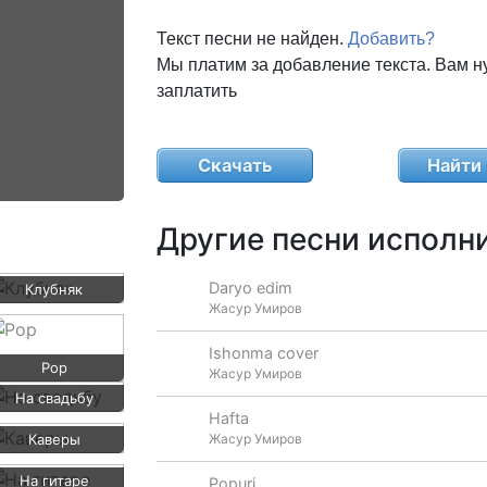
Текст песни не найден.
Добавить?
Мы платим за добавление текста. Вам н
заплатить
Скачать
Найти 
Другие песни исполни
Daryo edim
Клубняк
Жасур Умиров
Ishonma cover
Pop
Жасур Умиров
На свадьбу
Hafta
Каверы
Жасур Умиров
На гитаре
Popuri