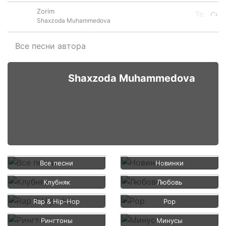
Zorim
Shaxzoda Muhammedova
Все песни автора
Shaxzoda Muhammedova
Все песни
Новинки
Клубняк
Любовь
Rap & Hip-Hop
Pop
Рингтоны
Минусы