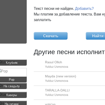
Текст песни не найден.
Добавить?
Мы платим за добавление текста. Вам н
заплатить
Скачать
Найти 
Другие песни исполнит
Rasul Olloh
Клубняк
Yulduz Usmonova
Mayda (new version)
Pop
Yulduz Usmonova
На свадьбу
TARALLA-DALLI
Каверы
Yulduz Usmonova
На гитаре
yolg'on