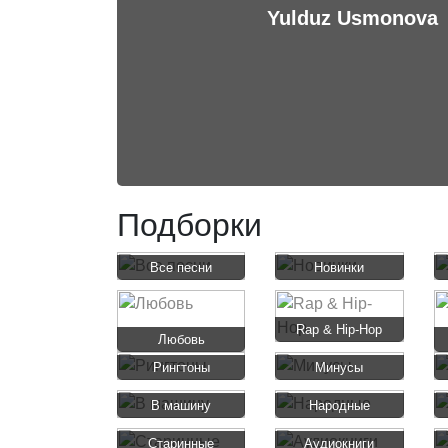
Yulduz Usmonova
Подборки
Все песни
Новинки
Rap & Hip-Hop
Любовь
Рингтоны
Минусы
В машину
Народные
Старинные
Аудиокниги