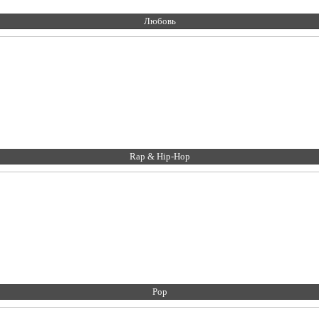
Любовь
Rap & Hip-Hop
Pop