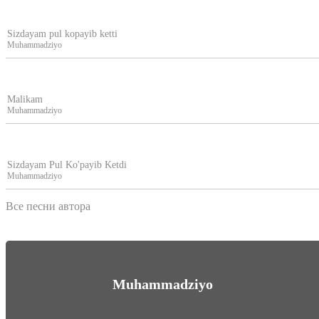
Sizdayam pul kopayib ketti
Muhammadziyo
Malikam
Muhammadziyo
Sizdayam Pul Ko'payib Ketdi
Muhammadziyo
Все песни автора
Muhammadziyo