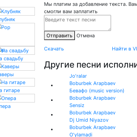
Мы платим за добавление текста. Ва
смогли вам заплатить
лубняк
Отправить
Отмена
Скачать
Найти в V
op
а свадьбу
Другие песни исполни
аверы
Jo'ralar
Boburbek Arapbaev
а гитаре
Бевафо (music version)
Boburbek Arapbaev
Sensiz
пера
Boburbek Arapbaev
Dj Umid Niyazov
Boburbek Arapbaev
O'ylamadi