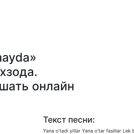
mayda»
хзода.
ушать онлайн
Текст песни:
Yana
o’tadi
yillar
Yana
o’tar
fasillar
Lek