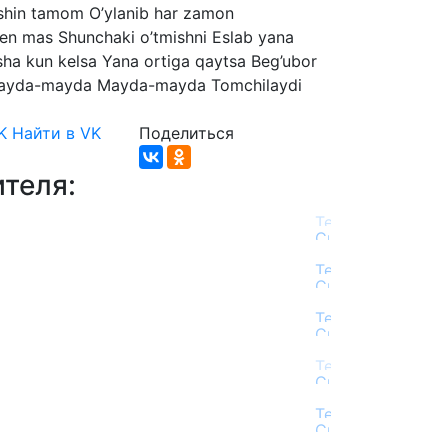
shin
tamom
O’ylanib
har
zamon
en
mas
Shunchaki
o’tmishni
Eslab
yana
sha
kun
kelsa
Yana
ortiga
qaytsa
Beg’ubor
ayda-mayda
Mayda-mayda
Tomchilaydi
K
Найти в VK
Поделиться
теля: