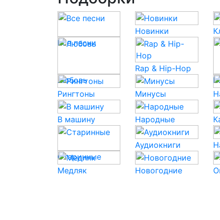
Новинки
К
Все песни
Rap & Hip-Hop
Любовь
P
Рингтоны
Минусы
Н
В машину
Народные
К
Аудиокниги
Н
Старинные
Медляк
Новогодние
О