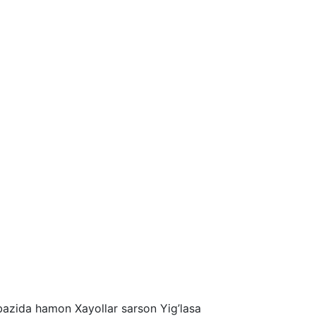
bazida
hamon
Xayollar
sarson
Yig’lasa