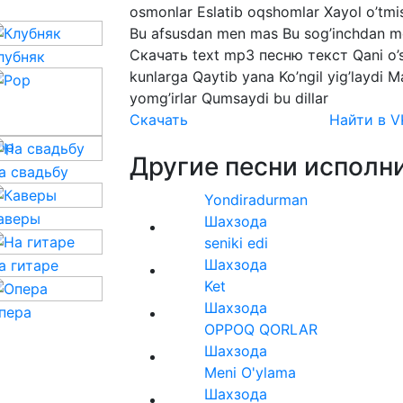
osmonlar
Eslatib
oqshomlar
Xayol
o’tmi
Bu
afsusdan
men
mas
Bu
sog’inchdan
m
Скачать
text
mp3
песню
текст
Qani
o’
лубняк
kunlarga
Qaytib
yana
Ko’ngil
yig’laydi
M
yomg’irlar
Qumsaydi
bu
dillar
Скачать
Найти в V
op
Другие песни исполни
а свадьбу
Yondiradurman
аверы
Шахзода
seniki edi
Шахзода
а гитаре
Ket
Шахзода
пера
OPPOQ QORLAR
Шахзода
Meni O'ylama
Шахзода