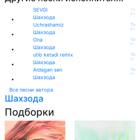
SEVGI
Шахзода
Uchrashamiz
Шахзода
Ona
Шахзода
utib ketadi remix
Шахзода
Aldagan sen
Шахзода
Все песни автора
Шахзода
Подборки