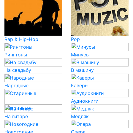
Rap & Hip-Hop
Pop
Рингтоны
Минусы
На свадьбу
В машину
Народные
Каверы
Аудиокниги
Старинные
На гитаре
Медляк
Новогодние
Опера