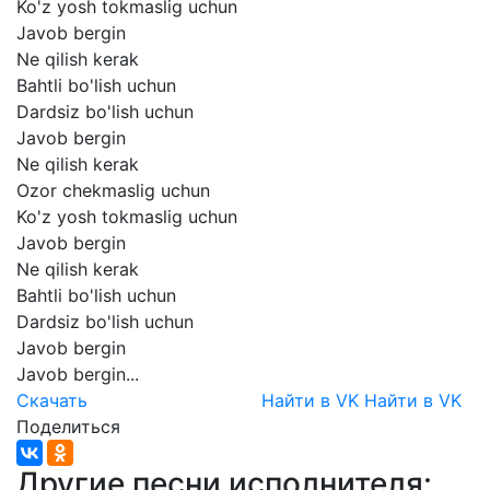
Ko'z
yosh
tokmaslig
uchun
Javob
bergin
Ne
qilish
kerak
Bahtli
bo'lish
uchun
Dardsiz
bo'lish
uchun
Javob
bergin
Ne
qilish
kerak
Ozor
chekmaslig
uchun
Ko'z
yosh
tokmaslig
uchun
Javob
bergin
Ne
qilish
kerak
Bahtli
bo'lish
uchun
Dardsiz
bo'lish
uchun
Javob
bergin
Javob
bergin...
Скачать
Найти в VK
Найти в VK
Поделиться
Другие песни исполнителя: