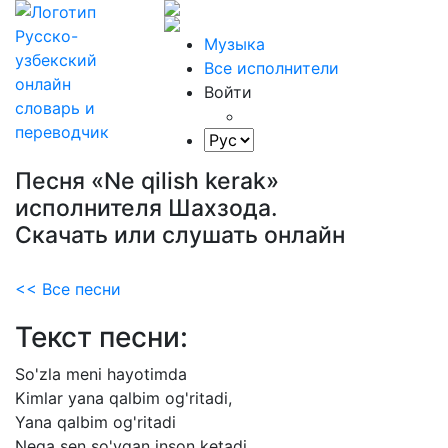
Музыка
Все исполнители
Войти
Песня «Ne qilish kerak»
исполнителя Шахзода.
Скачать или слушать онлайн
<< Все песни
Текст песни:
So'zla
meni
hayotimda
Kimlar
yana
qalbim
og'ritadi,
Yana
qalbim
og'ritadi
Nega
sen
so'ygan
inson
ketadi