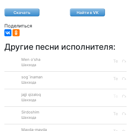
Скачать
Найти в VK
Поделиться
Другие песни исполнителя:
Men o'sha
Шахзода
sog`inaman
Шахзода
jajji qizaloq
Шахзода
Sirdoshim
Шахзода
Mayda-mayda