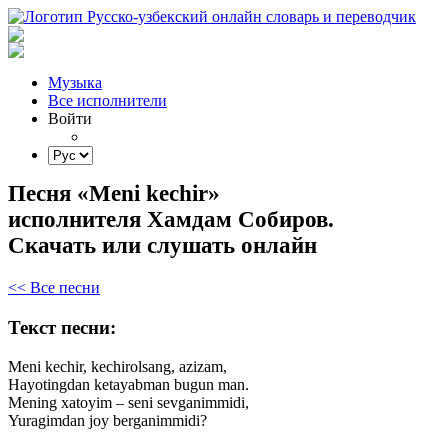
Музыка
Все исполнители
Войти
Песня «Meni kechir»
исполнителя Хамдам Собиров.
Скачать или слушать онлайн
<< Все песни
Текст песни:
Meni
kechir,
kechirolsang,
azizam,
Hayotingdan
ketayabman
bugun
man.
Mening
xatoyim
–
seni
sevganimmidi,
Yuragimdan
joy
berganimmidi?