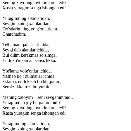
Sening
xayoling,
ayt
kimlarda
edi?
Xasta
yuragim
senga
ishongan
edi.
Yuragimning
alamlaridan,
Sevgimizning
xatolaridan,
Do'stlarimning
yolg'onlaridan
Charchadim.
Telbaman
qafaslar
ichida,
Sevgi
deb
alamlar
ichida,
Bul
dilim
kerakmas
so'zimga,
Endi
ko'nikaman
sensizlikka.
Yig'lama
yolg'onlar
ichida,
Yashab
ko'r
zulmatlar
ichida,
Eslama,
endi
kech
bo'ldi,
jonim,
Sensizlikka
rozi
bu
yurak.
Mening
xatoyim
–
seni
sevganimmidi,
Yuragimdan
joy
berganimmidi?
Sening
xayoling,
ayt
kimlarda
edi?
Xasta
yuragim
senga
ishongan
edi.
Yuragimning
alamlaridan,
Sevgimizning
xatolaridan,