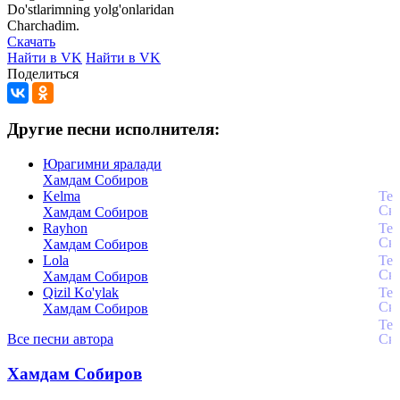
Do'stlarimning
yolg'onlaridan
Charchadim.
Скачать
Найти в VK
Найти в VK
Поделиться
Другие песни исполнителя:
Юрагимни яралади
Хамдам Собиров
Kelma
Хамдам Собиров
Rayhon
Хамдам Собиров
Lola
Хамдам Собиров
Qizil Ko'ylak
Хамдам Собиров
Все песни автора
Хамдам Собиров