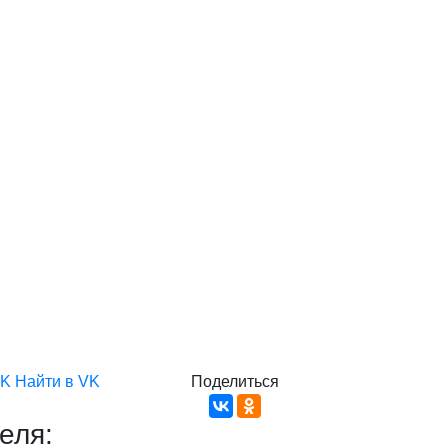
VK
Найти в VK
Поделиться
еля: