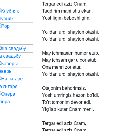
Tergar
edi
aziz
Onam.
Taqdirim
mani
shu
ekan,
Yoshligim
beboshligim.
лубняк
Yo'ldan
urdi
shayton
otashi,
Yo'ldan
urdi
shayton
otashi.
op
May
ichmasam
humor
etub,
а свадьбу
May
ichsam
gar
u
xor
etub.
Ona
mehri
zor
etur,
аверы
Yo'ldan
urdi
shayton
otashi.
а гитаре
Otajonim
bahorimsiz,
Yosh
umringiz
hazon
bo'ldi.
пера
To'rt
tomonim
devor
edi,
Yig'lab
kutar
Onam
meni.
Tergar
edi
aziz
Otam,
Tergar
edi
aziz
Onam.