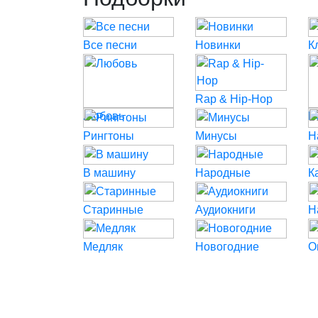
Все песни
Новинки
К
Rap & Hip-Hop
Любовь
P
Рингтоны
Минусы
Н
В машину
Народные
К
Старинные
Аудиокниги
Н
Медляк
Новогодние
О