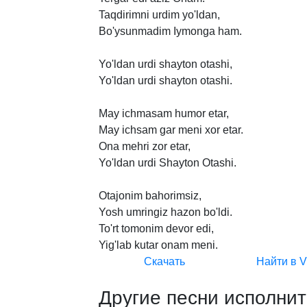
Taqdirimni
urdim
yo'ldan,
Bo'ysunmadim
Iymonga
ham.
Yo'ldan
urdi
shayton
otashi,
Yo'ldan
urdi
shayton
otashi.
May
ichmasam
humor
etar,
May
ichsam
gar
meni
xor
etar.
Ona
mehri
zor
etar,
Yo'ldan
urdi
Shayton
Otashi.
Otajonim
bahorimsiz,
Yosh
umringiz
hazon
bo'ldi.
To'rt
tomonim
devor
edi,
Yig'lab
kutar
onam
meni.
Скачать
Найти в 
Другие песни исполнит