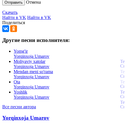
Отмена
Отправить
Скачать
Найти в VK
Найти в VK
Поделиться
Другие песни исполнителя:
Yomg'ir
Yorqinxoja Umarov
Moliyaviy xatolar
Yorqinxoja Umarov
Mendan meni so'rama
Yorqinxoja Umarov
Ota
Yorqinxoja Umarov
Yoshlik
Yorqinxoja Umarov
Все песни автора
Yorqinxoja Umarov