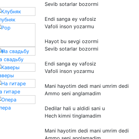
Sevib
sotarlar
bozormi
Endi
sanga
ey
vafosiz
лубняк
Vafoli
inson
yozarmu
Hayot
bu
sevgi
ozormi
Sevib
sotarlar
bozormi
op
а свадьбу
Endi
sanga
ey
vafosiz
Vafoli
inson
yozarmu
аверы
Mani
hayotim
dedi
mani
umrim
dedi
а гитаре
Ammo
seni
anglamadim
пера
Dedilar
hali
u
aldidi
sani
u
Hech
kimni
tinglamadim
Mani
hayotim
dedi
mani
umrim
dedi
Ammo
seni
anglamadim