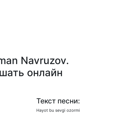
man Navruzov.
ушать онлайн
Текст песни:
Hayot
bu
sevgi
ozormi