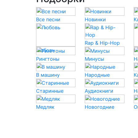
Все песни
Новинки
К
Rap & Hip-Hop
Любовь
P
Рингтоны
Минусы
Н
В машину
Народные
К
Старинные
Аудиокниги
Н
Медляк
Новогодние
О