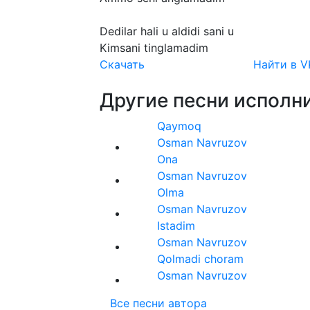
Dedilar
hali
u
aldidi
sani
u
Kimsani
tinglamadim
Скачать
Найти в V
Другие песни исполни
Qaymoq
Osman Navruzov
Ona
Osman Navruzov
Olma
Osman Navruzov
Istadim
Osman Navruzov
Qolmadi choram
Osman Navruzov
Все песни автора