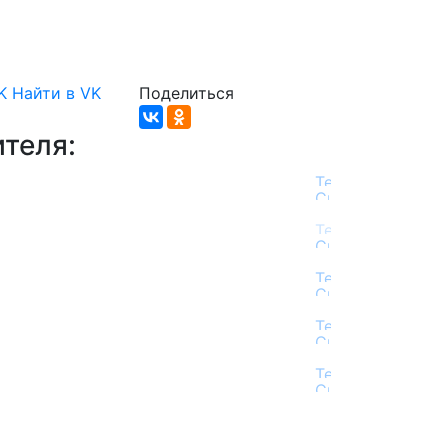
K
Найти в VK
Поделиться
теля: