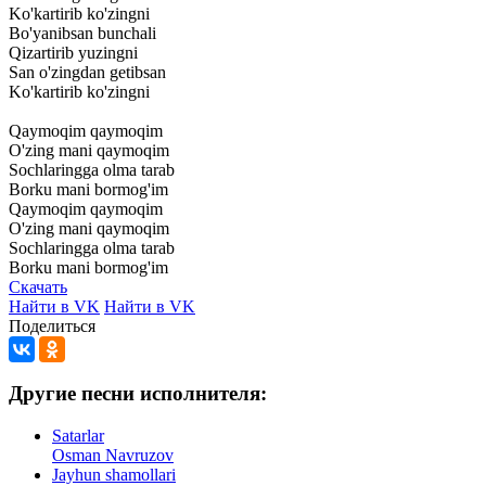
Ko'kartirib
ko'zingni
Bo'yanibsan
bunchali
Qizartirib
yuzingni
San
o'zingdan
getibsan
Ko'kartirib
ko'zingni
Qaymoqim
qaymoqim
O'zing
mani
qaymoqim
Sochlaringga
olma
tarab
Borku
mani
bormog'im
Qaymoqim
qaymoqim
O'zing
mani
qaymoqim
Sochlaringga
olma
tarab
Borku
mani
bormog'im
Скачать
Найти в VK
Найти в VK
Поделиться
Другие песни исполнителя:
Satarlar
Osman Navruzov
Jayhun shamollari