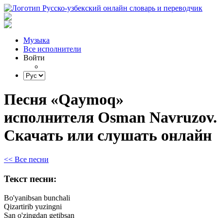
Музыка
Все исполнители
Войти
Песня «Qaymoq»
исполнителя Osman Navruzov.
Скачать или слушать онлайн
<< Все песни
Текст песни:
Bo'yanibsan
bunchali
Qizartirib
yuzingni
San
o'zingdan
getibsan