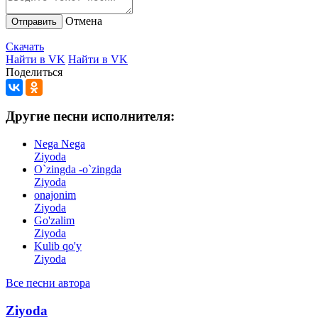
Отмена
Отправить
Скачать
Найти в VK
Найти в VK
Поделиться
Другие песни исполнителя:
Nega Nega
Ziyoda
O`zingda -o`zingda
Ziyoda
onajonim
Ziyoda
Go'zalim
Ziyoda
Kulib qo'y
Ziyoda
Все песни автора
Ziyoda