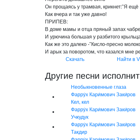
Он
прощаясь
у
трамвая,
крикнет:"Я
ещё
Как
вчера
и
так
уже
давно!
ПРИПЕВ:
В
доме
мамы
и
отца
пряный
запах
чабр
И
урючина
большая
у
разбитого
крыльц
Как
же
это
далеко
-"Кисло-пресно
молоко
И
арык
за
поворотом,
что
казался
мне
р
Скачать
Найти в 
Другие песни исполнит
Необыкновенные глаза
Фарру́х Кари́мович Заки́ров
Кел, кел
Фарру́х Кари́мович Заки́ров
Учкудук
Фарру́х Кари́мович Заки́ров
Такдир
Фарру́х Кари́мович Заки́ров