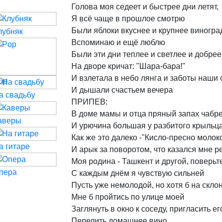
Голова
моя
седеет
и
быстрее
дни
летят,
Я
всё
чаще
в
прошлое
смотрю
Были
яблоки
вкуснее
и
крупнее
виногра
лубняк
Вспоминаю
и
ещё
люблю
Были
эти
дни
теплее
и
светлее
и
добрее
На
дворе
кричат:
"Шара-бара!"
И
взлетала
в
небо
лянга
и
заботы
наши
op
И
дышали
счастьем
вечера
а свадьбу
ПРИПЕВ:
В
доме
мамы
и
отца
пряный
запах
чабр
аверы
И
урючина
большая
у
разбитого
крыльц
Как
же
это
далеко
-"Кисло-пресно
молоко
а гитаре
И
арык
за
поворотом,
что
казался
мне
р
Моя
родина
-
Ташкент
и
другой,
поверьт
пера
С
каждым
днём
я
чувствую
сильней
Пусть
уже
немолодой,
но
хотя
б
на
скло
Мне
б
пройтись
по
улице
моей
Заглянуть
в
окно
к
соседу,
пригласить
ег
Перелить
домашнее
вино