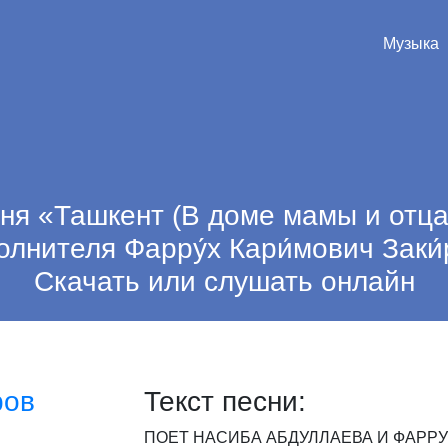
Музыка
ня «Ташкент (В доме мамы и отца.
олнителя Фарру́х Кари́мович Заки́
Скачать или слушать онлайн
ров
Текст песни:
ПОЕТ
НАСИБА
АБДУЛЛАЕВА
И
ФАРРУ