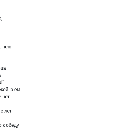
д
с
нею
еца
а
!"
екой.ю
ем
е
нет
не
лет
о
к
обеду