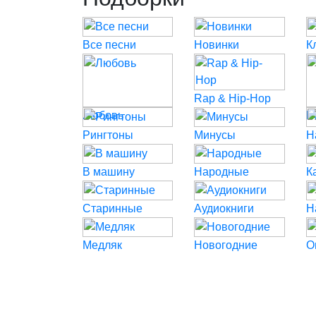
Все песни
Новинки
К
Rap & Hip-Hop
Любовь
P
Рингтоны
Минусы
Н
В машину
Народные
К
Старинные
Аудиокниги
Н
Медляк
Новогодние
О