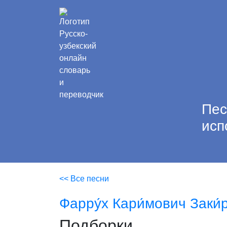
Пес
исп
<< Все песни
Фарру́х Кари́мович Заки́
Подборки