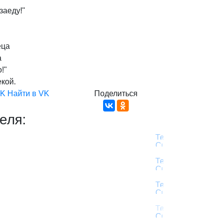
заеду!"
еца
а
!"
екой.
VK
Найти в VK
Поделиться
еля: