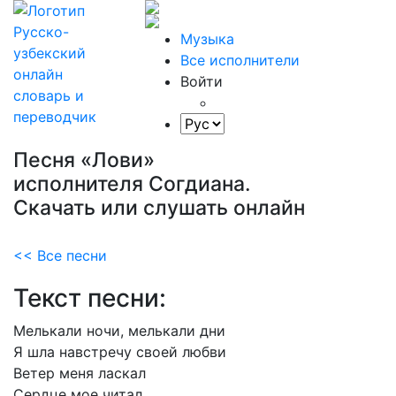
Музыка
Все исполнители
Войти
Песня «Лови»
исполнителя Согдиана.
Скачать или слушать онлайн
<< Все песни
Текст песни:
Мелькали
ночи,
мелькали
дни
Я
шла
навстречу
своей
любви
Ветер
меня
ласкал
Сердце
мое
читал