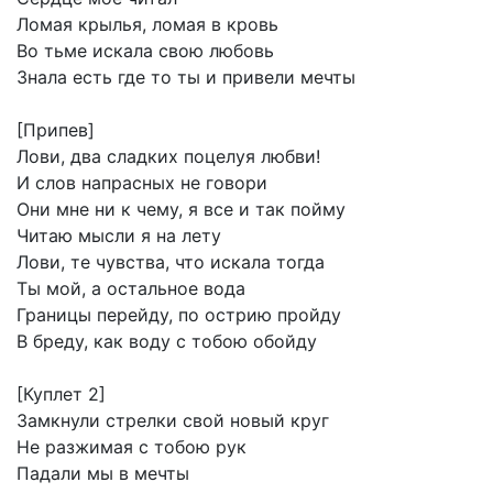
Ломая
крылья,
ломая
в
кровь
Во
тьме
искала
свою
любовь
Знала
есть
где
то
ты
и
привели
мечты
[Припев]
Лови,
два
сладких
поцелуя
любви!
И
слов
напрасных
не
говори
Они
мне
ни
к
чему,
я
все
и
так
пойму
Читаю
мысли
я
на
лету
Лови,
те
чувства,
что
искала
тогда
Ты
мой,
а
остальное
вода
Границы
перейду,
по
острию
пройду
В
бреду,
как
воду
с
тобою
обойду
[Куплет
2]
Замкнули
стрелки
свой
новый
круг
Не
разжимая
с
тобою
рук
Падали
мы
в
мечты