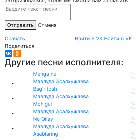
авторизоваться, чтобы мы смогли вам заплатить
Отправить
Отмена
Скачать
Найти в VK
Найти в VK
Поделиться
Другие песни исполнителя:
Menga ne
Мавлуда Асалхужаева
Bag'ritosh
Мавлуда Асалхужаева
Mohigul
Мавлуда Асалхужаева
Ne Qilay
Мавлуда Асалхужаева
Asablaring