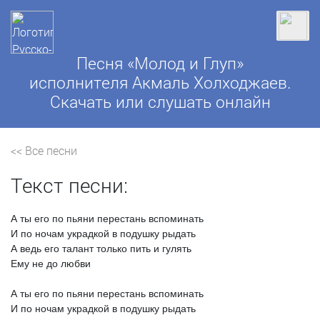
Песня «Молод и Глуп»
исполнителя Акмаль Холходжаев.
Скачать или слушать онлайн
<< Все песни
Текст песни:
А
ты
его
по
пьяни
перестань
вспоминать
И
по
ночам
украдкой
в
подушку
рыдать
А
ведь
его
талант
только
пить
и
гулять
Ему
не
до
любви
А
ты
его
по
пьяни
перестань
вспоминать
И
по
ночам
украдкой
в
подушку
рыдать