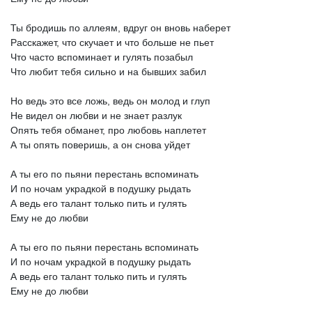
Ты
бродишь
по
аллеям,
вдруг
он
вновь
наберет
Расскажет,
что
скучает
и
что
больше
не
пьет
Что
часто
вспоминает
и
гулять
позабыл
Что
любит
тебя
сильно
и
на
бывших
забил
Но
ведь
это
все
ложь,
ведь
он
молод
и
глуп
Не
видел
он
любви
и
не
знает
разлук
Опять
тебя
обманет,
про
любовь
наплетет
А
ты
опять
поверишь,
а
он
снова
уйдет
А
ты
его
по
пьяни
перестань
вспоминать
И
по
ночам
украдкой
в
подушку
рыдать
А
ведь
его
талант
только
пить
и
гулять
Ему
не
до
любви
А
ты
его
по
пьяни
перестань
вспоминать
И
по
ночам
украдкой
в
подушку
рыдать
А
ведь
его
талант
только
пить
и
гулять
Ему
не
до
любви