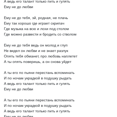
А
ведь
его
талант
только
пить
и
гулять
Ему
не
до
любви
Ему
не
до
тебя,
эй,
родная,
не
плачь
Ему
так
хорошо
где
играет
скрипач
Где
музыка
на
всю
и
лохи
под
столом
Где
можно
развести
и
бродить
со
стволом
Ему
не
до
тебя
ведь
он
молод
и
глуп
Не
видел
он
любви
и
не
знает
разлук
Опять
тебя
обманет,
про
любовь
наплетет
А
ты
опять
поверишь,
а
он
снова
уйдет
А
ты
его
по
пьяни
перестань
вспоминать
И
по
ночам
украдкой
в
подушку
рыдать
А
ведь
его
талант
только
пить
и
гулять
Ему
не
до
любви
А
ты
его
по
пьяни
перестань
вспоминать
И
по
ночам
украдкой
в
подушку
рыдать
А
ведь
его
талант
только
пить
и
гулять
Ему
не
до
любви