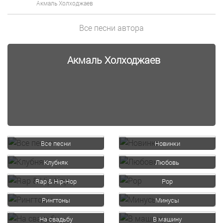
Акмаль Холходжаев
Все песни автора
Акмаль Холходжаев
Все песни
Новинки
Клубняк
Любовь
Rap & Hip-Hop
Pop
Рингтоны
Минусы
На свадьбу
В машину