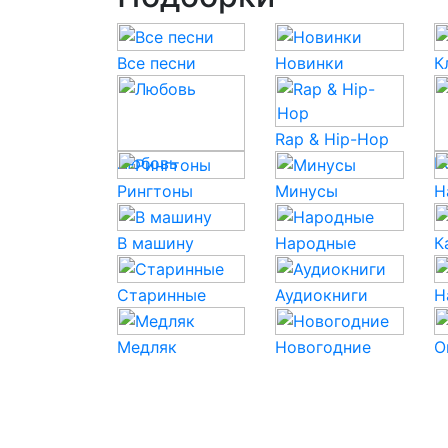
Все песни
Новинки
К
Rap & Hip-Hop
Любовь
P
Рингтоны
Минусы
Н
В машину
Народные
К
Старинные
Аудиокниги
Н
Медляк
Новогодние
О