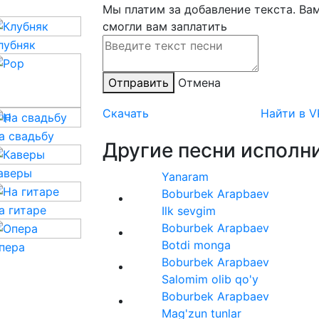
Мы платим за добавление текста. Ва
смогли вам заплатить
лубняк
Отправить
Отмена
Скачать
Найти в V
op
а свадьбу
Другие песни исполни
аверы
Yanaram
Boburbek Arapbaev
а гитаре
Ilk sevgim
Boburbek Arapbaev
Botdi monga
пера
Boburbek Arapbaev
Salomim olib qo'y
Boburbek Arapbaev
Mag'zun tunlar