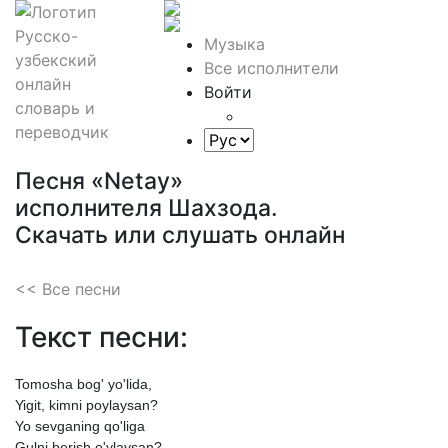
Музыка
Все исполнители
Войти
Песня «Netay»
исполнителя Шахзода.
Скачать или слушать онлайн
<< Все песни
Текст песни:
Tomosha
bog'
yo'lida,
Yigit,
kimni
poylaysan?
Yo
sevganing
qo'liga
Gulni
berish
o'ylaysan?