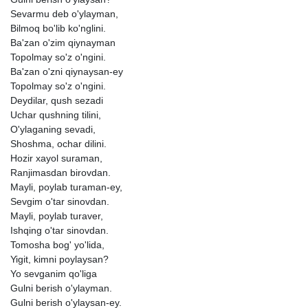
Sevarmu
deb
o'ylayman,
Bilmoq
bo'lib
ko'nglini.
Ba'zan
o'zim
qiynayman
Topolmay
so'z
o'ngini.
Ba'zan
o'zni
qiynaysan-ey
Topolmay
so'z
o'ngini.
Deydilar,
qush
sezadi
Uchar
qushning
tilini,
O'ylaganing
sevadi,
Shoshma,
ochar
dilini.
Hozir
xayol
suraman,
Ranjimasdan
birovdan.
Mayli,
poylab
turaman-ey,
Sevgim
o'tar
sinovdan.
Mayli,
poylab
turaver,
Ishqing
o'tar
sinovdan.
Tomosha
bog'
yo'lida,
Yigit,
kimni
poylaysan?
Yo
sevganim
qo'liga
Gulni
berish
o'ylayman.
Gulni
berish
o'ylaysan-ey.