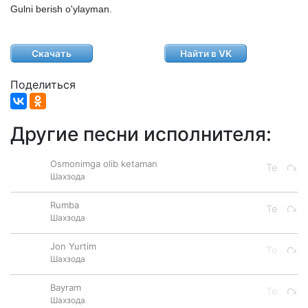
Gulni
berish
o'ylayman.
Скачать
Найти в VK
Поделиться
Другие песни исполнителя:
Osmonimga olib ketaman
Шахзода
Rumba
Шахзода
Jon Yurtim
Шахзода
Bayram
Шахзода