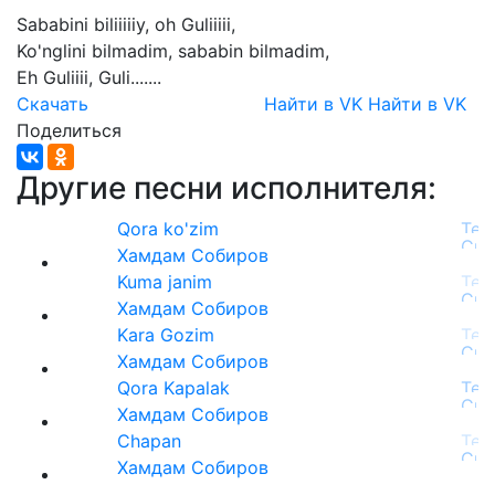
Sababini
biliiiiiy,
oh
Guliiiii,
Ko'nglini
bilmadim,
sababin
bilmadim,
Eh
Guliiii,
Guli.......
Скачать
Найти в VK
Найти в VK
Поделиться
Другие песни исполнителя:
Qora ko'zim
Хамдам Собиров
Kuma janim
Хамдам Собиров
Kara Gozim
Хамдам Собиров
Qora Kapalak
Хамдам Собиров
Chapan
Хамдам Собиров