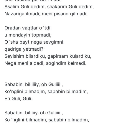
Asalim
Guli
dedim,
shakarim
Guli
dedim,
Nazariga
ilmadi,
meni
pisand
qilmadi.
Oradan
vaqtlar
o`tdi,
u
mendayin
topmadi,
O`sha
payt
nega
sevgimni
qadriga
yetmadi?
Sevishim
bilardiku,
gapirsam
kulardiku,
Nega
meni
aldadi,
sogindim
kelmadi.
Sababini
biliiiiiy,
oh
Guliiiii,
Ko'nglini
bilmadim,
sababin
bilmadim,
Eh
Guli,
Guli.
Sababini
biliiiiy,
oh
Guliiiiii,
Ko`nglini
bilmadim,
sababin
bilmadim,