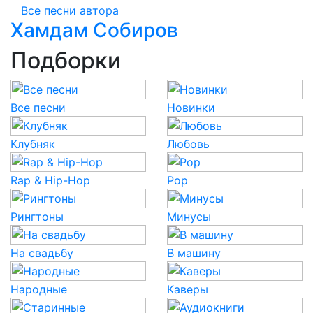
Все песни автора
Хамдам Собиров
Подборки
Все песни
Новинки
Клубняк
Любовь
Rap & Hip-Hop
Pop
Рингтоны
Минусы
На свадьбу
В машину
Народные
Каверы