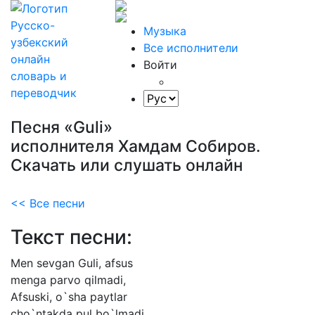
Музыка
Все исполнители
Войти
Песня «Guli»
исполнителя Хамдам Собиров.
Скачать или слушать онлайн
<< Все песни
Текст песни:
Men
sevgan
Guli,
afsus
menga
parvo
qilmadi,
Afsuski,
o`sha
paytlar
cho`ntakda
pul
bo`lmadi.