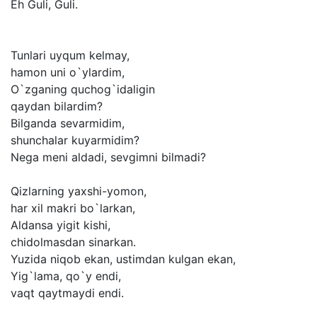
Eh
Guli,
Guli.
Tunlari
uyqum
kelmay,
hamon
uni
o`ylardim,
O`zganing
quchog`idaligin
qaydan
bilardim?
Bilganda
sevarmidim,
shunchalar
kuyarmidim?
Nega
meni
aldadi,
sevgimni
bilmadi?
Qizlarning
yaxshi-yomon,
har
xil
makri
bo`larkan,
Aldansa
yigit
kishi,
chidolmasdan
sinarkan.
Yuzida
niqob
ekan,
ustimdan
kulgan
ekan,
Yig`lama,
qo`y
endi,
vaqt
qaytmaydi
endi.