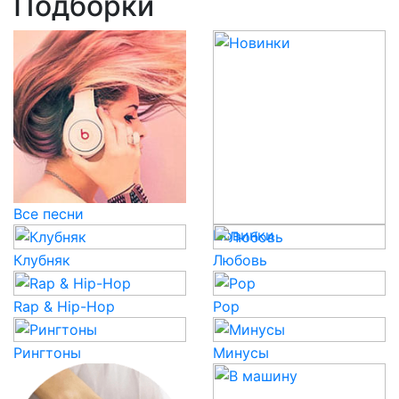
Подборки
Все песни
Новинки
Клубняк
Любовь
Rap & Hip-Hop
Pop
Рингтоны
Минусы