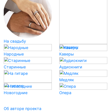
На свадьбу
В машину
Народные
Каверы
Старинные
Аудиокниги
Медляк
На гитаре
Новогодние
Опера
Об авторе проекта