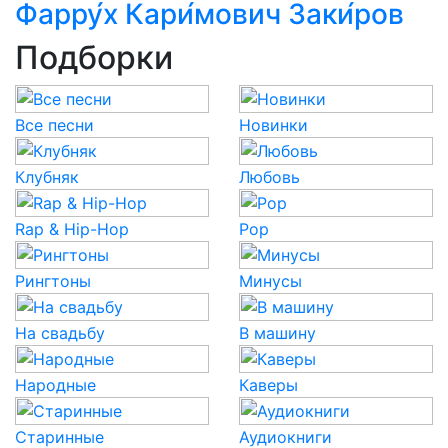
Фарру́х Кари́мович Заки́ров
Подборки
Все песни
Новинки
Клубняк
Любовь
Rap & Hip-Hop
Pop
Рингтоны
Минусы
На свадьбу
В машину
Народные
Каверы
Старинные
Аудиокниги