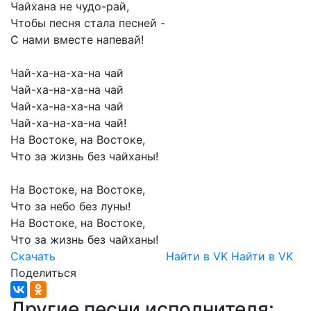
Чайхана
не
чудо-рай,
Чтобы
песня
стала
песней
-
С
нами
вместе
напевай!
Чай-ха-на-ха-на
чай
Чай-ха-на-ха-на
чай
Чай-ха-на-ха-на
чай
Чай-ха-на-ха-на
чай!
На
Востоке,
на
Востоке,
Что
за
жизнь
без
чайханы!
На
Востоке,
на
Востоке,
Что
за
небо
без
луны!
На
Востоке,
на
Востоке,
Что
за
жизнь
без
чайханы!
Скачать
Найти в VK
Найти в VK
Поделиться
Другие песни исполнителя: