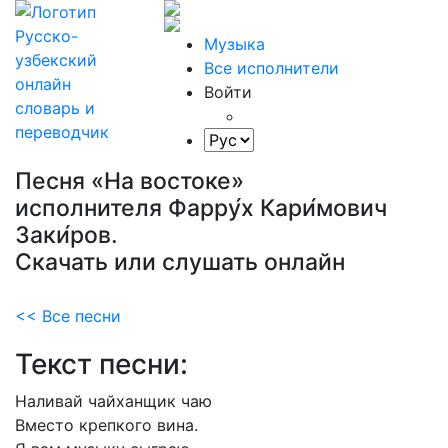
Музыка
Все исполнители
Войти
Песня «На востоке»
исполнителя Фарру́х Кари́мович
Заки́ров.
Скачать или слушать онлайн
<< Все песни
Текст песни:
Наливай
чайханщик
чаю
Вместо
крепкого
вина.