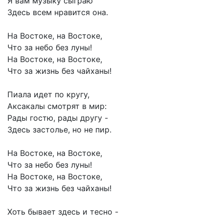
Я
вам
музыку
сыграю
Здесь
всем
нравится
она.
На
Востоке,
на
Востоке,
Что
за
небо
без
луны!
На
Востоке,
на
Востоке,
Что
за
жизнь
без
чайханы!
Пиала
идет
по
кругу,
Аксакалы
смотрят
в
мир:
Рады
гостю,
рады
другу
-
Здесь
застолье,
но
не
пир.
На
Востоке,
на
Востоке,
Что
за
небо
без
луны!
На
Востоке,
на
Востоке,
Что
за
жизнь
без
чайханы!
Хоть
бывает
здесь
и
тесно
-