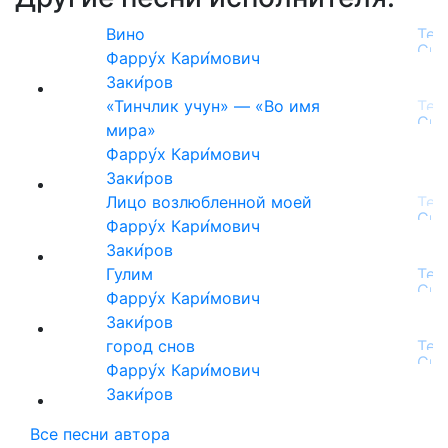
Вино
Фарру́х Кари́мович
Заки́ров
«Тинчлик учун» — «Во имя
мира»
Фарру́х Кари́мович
Заки́ров
Лицо возлюбленной моей
Фарру́х Кари́мович
Заки́ров
Гулим
Фарру́х Кари́мович
Заки́ров
город снов
Фарру́х Кари́мович
Заки́ров
Все песни автора