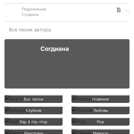
Подснежник
Согдиана
Все песни автора
Согдиана
Все песни
Новинки
Клубняк
Любовь
Rap & Hip-Hop
Pop
Рингтоны
Минусы