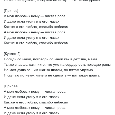
[Припев]
А
моя
любовь
к
нему
—
чистая
роса
И
даже
если
утону
я
в
его
глазах
Как
же
я
его
люблю,
спасибо
небесам
А
моя
любовь
к
нему
—
чистая
роса
И
даже
если
утону
я
в
его
глазах
Как
же
я
его
люблю,
спасибо
небесам
[Куплет
2]
Посиди
со
мной,
поговори
со
мной
как
в
детстве,
мама
Ты
же
знаешь,
как
никто,
что
уже
на
сердце
есть
ноющие
раны
Но
моя
душа
за
ним
шаг
за
шагом,
по
пятам
упрямо
Я
скучаю
по
нему,
ничего
не
сделать
—
вот
такая
драма
[Припев]
А
моя
любовь
к
нему
—
чистая
роса
И
даже
если
утону
я
в
его
глазах
Как
же
я
его
люблю,
спасибо
небесам
А
моя
любовь
к
нему
—
чистая
роса
И
даже
если
утону
я
в
его
глазах