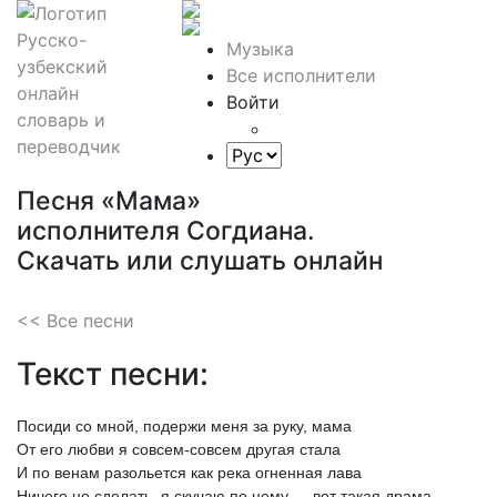
Музыка
Все исполнители
Войти
Песня «Мама»
исполнителя Согдиана.
Скачать или слушать онлайн
<< Все песни
Текст песни:
Посиди
со
мной,
подержи
меня
за
руку,
мама
От
его
любви
я
совсем-совсем
другая
стала
И
по
венам
разольется
как
река
огненная
лава
Ничего
не
сделать,
я
скучаю
по
нему
—
вот
такая
драма