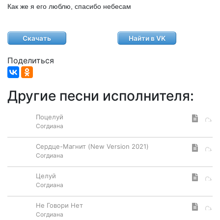
Как
же
я
его
люблю,
спасибо
небесам
Скачать
Найти в VK
Поделиться
Другие песни исполнителя:
Поцелуй
Согдиана
Сердце-Магнит (New Version 2021)
Согдиана
Целуй
Согдиана
Не Говори Нет
Согдиана