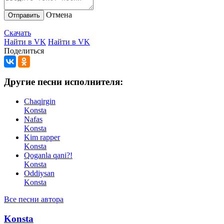
Отмена
Отправить
Скачать
Найти в VK
Найти в VK
Поделиться
Другие песни исполнителя:
Chaqirgin
Konsta
Nafas
Konsta
Kim rapper
Konsta
Qoganla qani?!
Konsta
Oddiysan
Konsta
Все песни автора
Konsta