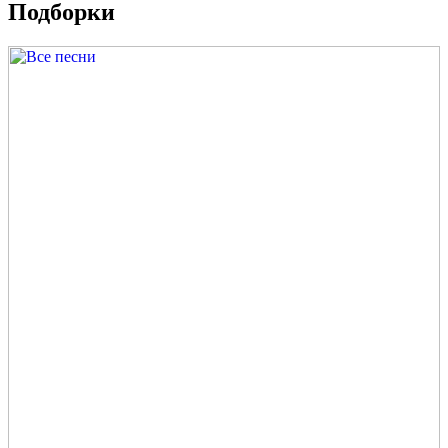
Подборки