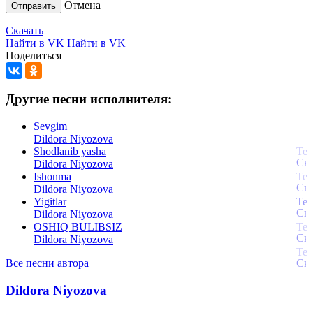
Отмена
Отправить
Скачать
Найти в VK
Найти в VK
Поделиться
Другие песни исполнителя:
Sevgim
Dildora Niyozova
Shodlanib yasha
Dildora Niyozova
Ishonma
Dildora Niyozova
Yigitlar
Dildora Niyozova
OSHIQ BULIBSIZ
Dildora Niyozova
Все песни автора
Dildora Niyozova