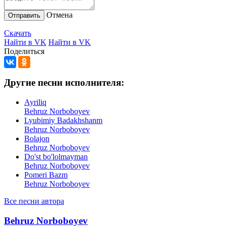
Отмена
Отправить
Скачать
Найти в VK
Найти в VK
Поделиться
Другие песни исполнителя:
Ayriliq
Behruz Norboboyev
Lyubimiy Badakhshanm
Behruz Norboboyev
Bolajon
Behruz Norboboyev
Do'st bo'lolmayman
Behruz Norboboyev
Pomeri Bazm
Behruz Norboboyev
Все песни автора
Behruz Norboboyev