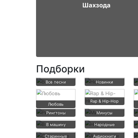
Шахзода
Подборки
Все песни
Новинки
Rap & Hip-Hop
Любовь
Рингтоны
Минусы
В машину
Народные
Старинные
Аудиокниги