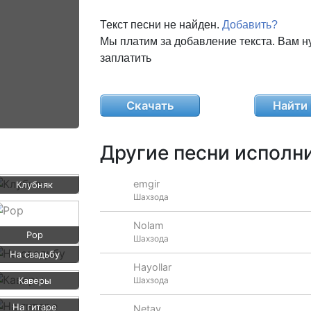
Текст песни не найден.
Добавить?
Мы платим за добавление текста. Вам н
заплатить
Скачать
Найти 
Другие песни исполни
emgir
Клубняк
Шахзода
Nolam
Pop
Шахзода
На свадьбу
Hayollar
Каверы
Шахзода
На гитаре
Netay